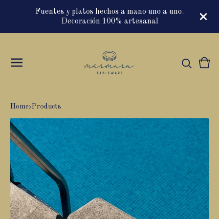
Fuentes y platos hechos a mano uno a uno.
Decoración 100% artesanal
Vie
0
cart
item
Home
Products