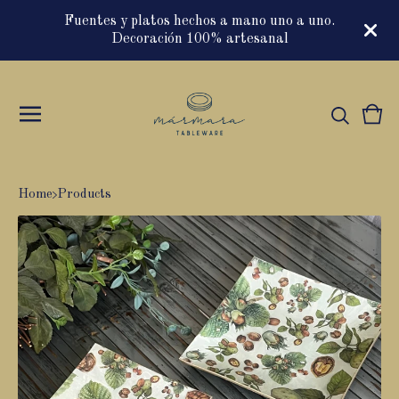
Fuentes y platos hechos a mano uno a uno.
Decoración 100% artesanal
Vie
0
cart
item
Home
Products