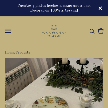
Fuentes y platos hechos a mano uno a uno.
Decoración 100% artesanal
Vie
0
cart
item
Home
Products