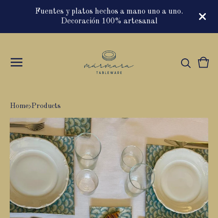
Fuentes y platos hechos a mano uno a uno.
Decoración 100% artesanal
Vie
0
cart
item
Home
Products