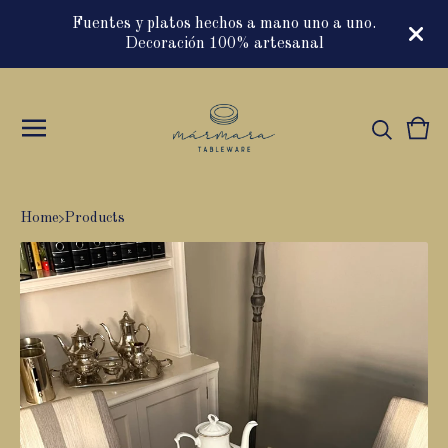
Fuentes y platos hechos a mano uno a uno.
Decoración 100% artesanal
Vie
0
cart
item
Home
Products