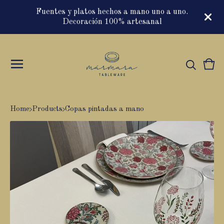
Fuentes y platos hechos a mano uno a uno.
Decoración 100% artesanal
Vie
0
cart
item
Home
Products
Copas pintadas a mano